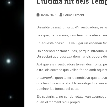
L’última nit dels Tem
16/04/2026
Carlos Climent
Dissabte passat, un grup d’investigadors, es va 
I és que, de nou nou, vam tenir un esdevenime
En aquesta ocasió. Es va jugar un escenari
fa
Un escenari bastant curiós, perquè introduïa un
Un sectari que buscava dominar els poders del
Així que els investigadors tenien dos fronts, p
altre, els sectaris que volien fer-se amb aques
I
n extremis
, quan la terra semblava que anava 
dos bàndols empatats. Els investigadors van a
dominar les forces del caos.
Els sectaris, al no ser derrotats, van aconsegu
quan el moment sigui propici.