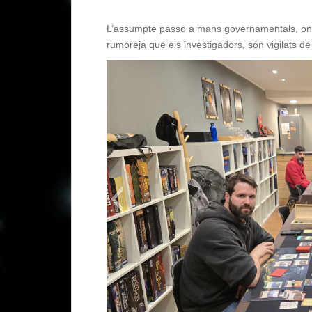
L’assumpte passo a mans governamentals, on va
rumoreja que els investigadors, són vigilats de