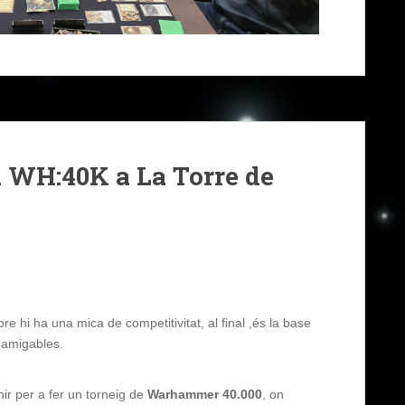
 WH:40K a La Torre de
e hi ha una mica de competitivitat, al final ,és la base
 amigables.
nir per a fer un torneig de
Warhammer 40.000
, on