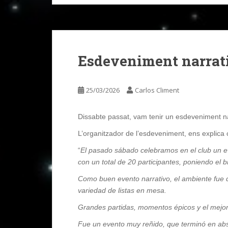
Esdeveniment narrati
25/03/2026
Carlos Climent
Dissabte passat, vam tenir un esdeveniment nar
L’organitzador de l’esdeveniment, ens explica
“
El pasado sábado celebramos en el club un e
con un total de 20 participantes, poniendo el 
Como buen evento narrativo, el ambiente fue 
variedad de listas en mesa.
Grandes partidas, momentos épicos y el mejor e
Fue un evento muy reñido, que terminó en absolu