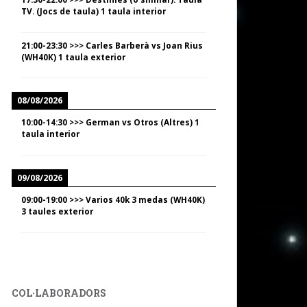
TV. (Jocs de taula) 1 taula interior
21:00
-
23:30
>>>
Carles Barberà vs Joan Rius
(WH40K) 1 taula exterior
08/08/2026
10:00
-
14:30
>>>
German vs Otros (Altres) 1
taula interior
09/08/2026
09:00
-
19:00
>>>
Varios 40k 3 medas (WH40K)
3 taules exterior
COL·LABORADORS