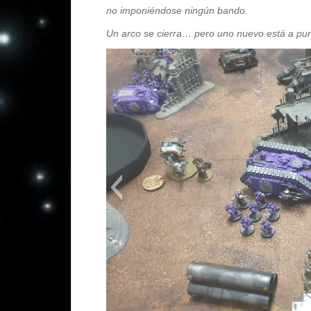
no imponiéndose ningún bando.
Un arco se cierra… pero uno nuevo está a pu