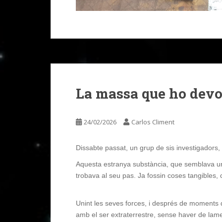
La massa que ho devor
24/02/2026
Carlos Climent
Dissabte passat, un grup de sis investigadors,
Aquesta estranya substància, que semblava un ll
trobava al seu pas. Ja fossin coses tangibles, co
Unint les seves forces, i després de moments d
amb el ser extraterrestre, sense haver de lam