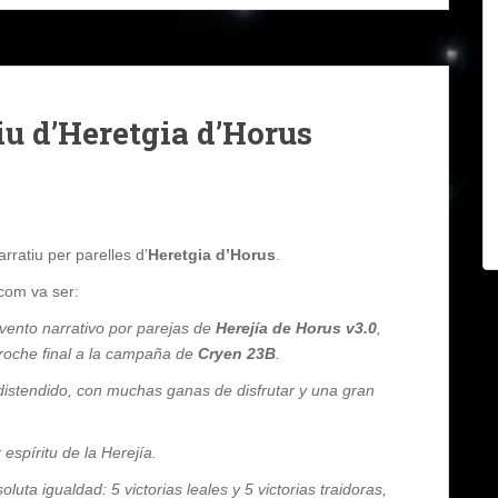
u d’Heretgia d’Horus
ratiu per parelles d’
Heretgia d’Horus
.
 com va ser:
vento narrativo por parejas de
Herejía de Horus v3.0
,
broche final a la campaña de
Cryen 23B
.
distendido, con muchas ganas de disfrutar y una gran
spíritu de la Herejía.
ta igualdad: 5 victorias leales y 5 victorias traidoras,