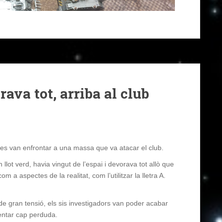
ava tot, arriba al club
 es van enfrontar a una massa que va atacar el club.
ot verd, havia vingut de l’espai i devorava tot allò que
m a aspectes de la realitat, com l’utilitzar la lletra A.
e gran tensió, els sis investigadors van poder acabar
entar cap perduda.