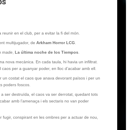
ps
reunir en el club, per a evitar la fi del món.
nt multijugador, de
Arkham Horror LCG
.
n made
,
La última noche de los Tiempos
.
a nova mecànica. En cada taula, hi havia un infiltrat.
 caos per a guanyar poder, en lloc d’acabar amb ell.
er un costat el caos que anava devorant països i per un
ts poders foscos.
a ser destruïda, el caos va ser derrotat, quedant tots
cabar amb l’amenaça i els sectaris no van poder
ir fugir, conspirant en les ombres per a actuar de nou,