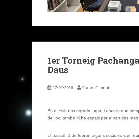
1er Torneig Pachanga
Daus
17/02/2026
Carlos Climent
En el club ens agrada jugar. I encara que sempr
del joc, també hi ha espais per a partides més
El passat, 1 de febrer, alguns socis es van reu