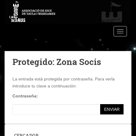
S
k
i
p
t
TOGGLE
o
m
a
Protegido: Zona Socis
i
n
c
La entrada está protegida por contraseña. Para verla
o
introduce tu clave a continuación:
n
t
Contraseña:
e
n
ENVIAR
t
CERCADOR