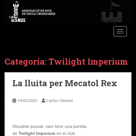
S
k
i
p
t
TOGGLE
o
m
a
Categoría:
Twilight Imperium
i
n
c
o
La lluita per Mecatol Rex
n
t
19/03/2025
Carlos Climent
e
n
t
Dissabte passat, vam tenir una partida
de
Twilight Imperium
en el club.