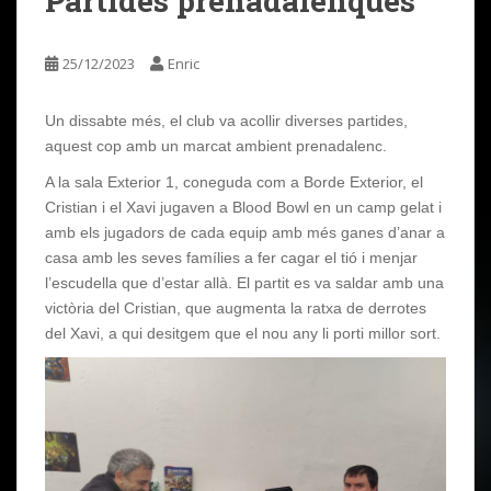
Partides prenadalenques
25/12/2023
Enric
Un dissabte més, el club va acollir diverses partides,
aquest cop amb un marcat ambient prenadalenc.
A la sala Exterior 1, coneguda com a Borde Exterior, el
Cristian i el Xavi jugaven a Blood Bowl en un camp gelat i
amb els jugadors de cada equip amb més ganes d’anar a
casa amb les seves famílies a fer cagar el tió i menjar
l’escudella que d’estar allà. El partit es va saldar amb una
victòria del Cristian, que augmenta la ratxa de derrotes
del Xavi, a qui desitgem que el nou any li porti millor sort.