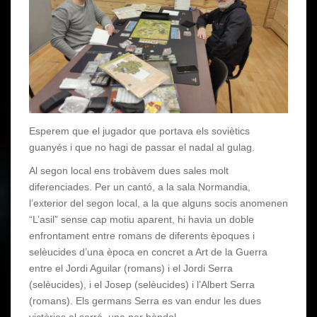
Esperem que el jugador que portava els soviètics
guanyés i que no hagi de passar el nadal al gulag.
Al segon local ens trobàvem dues sales molt
diferenciades. Per un cantó, a la sala Normandia,
l’exterior del segon local, a la que alguns socis anomenen
“L’asil” sense cap motiu aparent, hi havia un doble
enfrontament entre romans de diferents èpoques i
selèucides d’una època en concret a Art de la Guerra
entre el Jordi Aguilar (romans) i el Jordi Serra
(selèucides), i el Josep (selèucides) i l’Albert Serra
(romans). Els germans Serra es van endur les dues
victòries al sarró, una per bàndol.