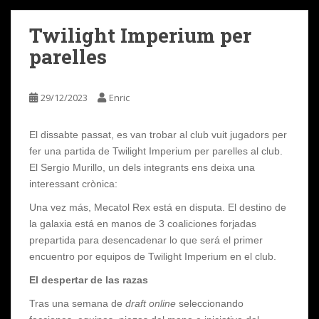
Twilight Imperium per
parelles
29/12/2023
Enric
El dissabte passat, es van trobar al club vuit jugadors per
fer una partida de Twilight Imperium per parelles al club.
El Sergio Murillo, un dels integrants ens deixa una
interessant crònica:
Una vez más, Mecatol Rex está en disputa. El destino de
la galaxia está en manos de 3 coaliciones forjadas
prepartida para desencadenar lo que será el primer
encuentro por equipos de Twilight Imperium en el club.
El despertar de las razas
Tras una semana de
draft online
seleccionando