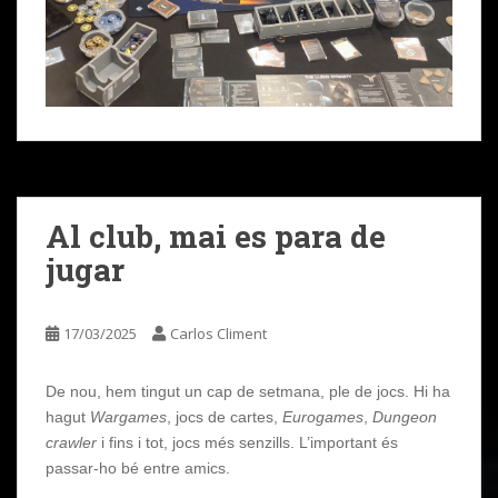
Al club, mai es para de
jugar
17/03/2025
Carlos Climent
De nou, hem tingut un cap de setmana, ple de jocs. Hi ha
hagut
Wargames
, jocs de cartes,
Eurogames
,
Dungeon
crawler
i fins i tot, jocs més senzills. L’important és
passar-ho bé entre amics.