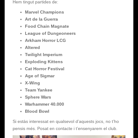
Hem tingut partides de:
Marvel Champions
Art de la Guerra
Food Chain Magnate
League of Dungeoneers
Arkham Horror LCG
Altered
Twilight Imperium
Exploding Kittens
Cat Horror Festival
Age of Sigmar
X-Wing
Team Yankee
Sphere Wars
Warhammer 40.000
Blood Bowl
Si estàs interessat en qualsevol d’aquests jocs, no t’ho
pensis més. Posat en contacte i t’ensenyarem el club.