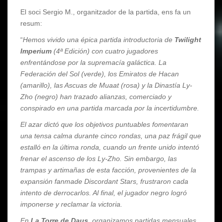
El soci Sergio M., organitzador de la partida, ens fa un
resum:
“
Hemos vivido una épica partida introductoria de
Twilight
Imperium
(4ª Edición) con cuatro jugadores
enfrentándose por la supremacía galáctica. La
Federación del Sol (verde), los Emiratos de Hacan
(amarillo), las Ascuas de Muaat (rosa) y la Dinastía Ly-
Zho (negro) han trazado alianzas, comerciado y
conspirado en una partida marcada por la incertidumbre.
El azar dictó que los objetivos puntuables fomentaran
una tensa calma durante cinco rondas, una paz frágil que
estalló en la última ronda, cuando un frente unido intentó
frenar el ascenso de los Ly-Zho. Sin embargo, las
trampas y artimañas de esta facción, provenientes de la
expansión fanmade Discordant Stars, frustraron cada
intento de derrocarlos. Al final, el jugador negro logró
imponerse y reclamar la victoria.
En
La Torre de Daus
, organizamos partidas mensuales