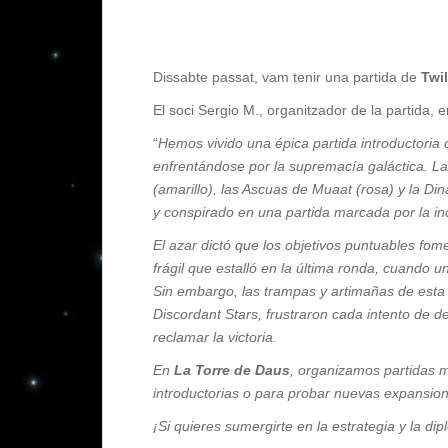
Dissabte passat, vam tenir una partida de
Twi
El soci Sergio M., organitzador de la partida, 
“
Hemos vivido una épica partida introductoria 
enfrentándose por la supremacía galáctica. La
(amarillo), las Ascuas de Muaat (rosa) y la Di
y conspirado en una partida marcada por la in
El azar dictó que los objetivos puntuables fo
frágil que estalló en la última ronda, cuando u
Sin embargo, las trampas y artimañas de esta
Discordant Stars, frustraron cada intento de de
reclamar la victoria.
En
La Torre de Daus
, organizamos partidas
introductorias o para probar nuevas expansion
¡Si quieres sumergirte en la estrategia y la dipl