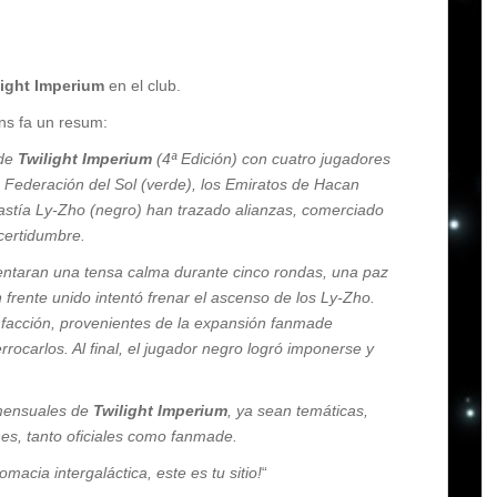
light Imperium
en el club.
ens fa un resum:
de
Twilight Imperium
(4ª Edición) con cuatro jugadores
 Federación del Sol (verde), los Emiratos de Hacan
nastía Ly-Zho (negro) han trazado alianzas, comerciado
certidumbre.
mentaran una tensa calma durante cinco rondas, una paz
n frente unido intentó frenar el ascenso de los Ly-Zho.
 facción, provenientes de la expansión fanmade
rrocarlos. Al final, el jugador negro logró imponerse y
 mensuales de
Twilight Imperium
, ya sean temáticas,
es, tanto oficiales como fanmade.
omacia intergaláctica, este es tu sitio!
“