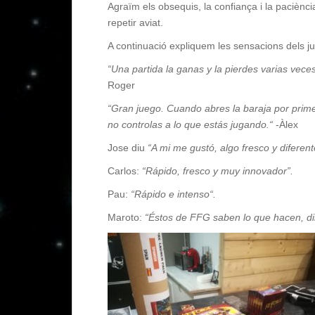
Agraïm els obsequis, la confiança i la paciènci
repetir aviat.
A continuació expliquem les sensacions dels j
“Una partida la
ganas
y
la
pierdes
varias
vece
Roger
“Gran j
uego
.
Cuando
abres
la
baraja
por prim
no
controlas
a
lo que
estás
jugando.
“
-À
lex
Jose
diu
“A mi
me
gustó
,
algo
fresco
y
diferent
Carlos
:
“
Rápido
,
fresco
y
muy
innovador”.
Pau:
“
Rápido
e
intenso
“.
Maroto
:
“
Éstos
de
FFG
saben
lo que
hacen
,
di