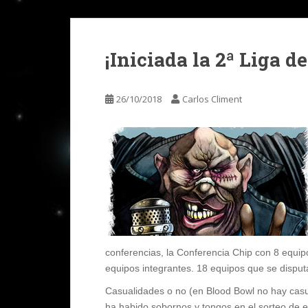
¡Iniciada la 2ª Liga d
26/10/2018
Carlos Climent
conferencias, la Conferencia Chip con 8 equip
equipos integrantes. 18 equipos que se disput
Casualidades o no (en Blood Bowl no hay casua
ha habido sobornos y tongos en el sorteo de e