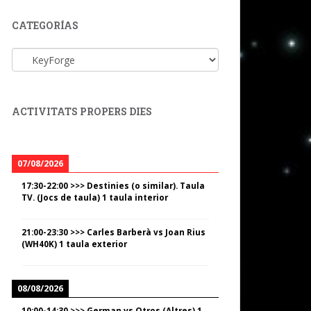
CATEGORÍAS
Categorías
ACTIVITATS PROPERS DIES
07/08/2026
17:30
-
22:00
>>>
Destinies (o similar). Taula
TV. (Jocs de taula) 1 taula interior
21:00
-
23:30
>>>
Carles Barberà vs Joan Rius
(WH40K) 1 taula exterior
08/08/2026
10:00
-
14:30
>>>
German vs Otros (Altres) 1