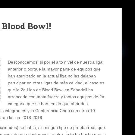
e Blood Bowl!
Desconocemos, si por el alto nivel de nuestra liga
anterior o porque la mayor parte de equipos que
han aterrizado en la actual liga no les dejaban
participar en otras ligas de más calidad, el caso es
que la 2a Liga de Blood Bowl en Sabadell ha
arrancado con tanta fuerza y tantos equipos de 2a
categoria que se han tenido que abrir dos
os integrantes y la Conferencia Chop con otros 10
aran la liga 2018-2019.
lidades) se habla, sin ningún tipo de prueba real, que
quipos de una conferencia u otra. Ésto ha hecho que la