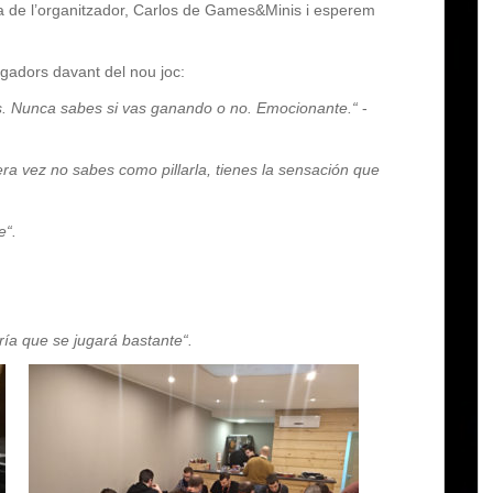
a de l’organitzador,
Carlos
de
Games&Minis
i esperem
ugadors davant del nou joc:
s.
Nunca
sabes si vas
ganando
o no.
Emocionante.
“
-
era
vez
no sabes
como
pillarla
,
tienes
la
sensación
que
e
“.
ría
que
se
jugará
bastante
“.