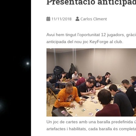
Presentació anticipa
11/11/2018
Carlos Climent
Avui hem tingut l’oportunitat 12 jugadors, gràc
anticipada del nou joc
KeyForge
al club.
Un joc de cartes amb una baralla predefinida ú
artefactes i habilitats, cada baralla és comple