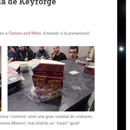
da de Keyforge
ies a
Games and Minis
, d’assistir a la presentació
nica i nominal, amb una gran varietat de criatures,
tament diferent i mai tindràs un
“mazo”
igual!