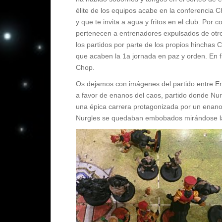
élite de los equipos acabe en la conferencia 
y que te invita a agua y fritos en el club. Por
pertenecen a entrenadores expulsados de otro
los partidos por parte de los propios hinchas
que acaben la 1a jornada en paz y orden. En 
Chop.
Os dejamos con imágenes del partido entre Ena
a favor de enanos del caos, partido donde Nur
una épica carrera protagonizada por un enano
Nurgles se quedaban embobados mirándose l