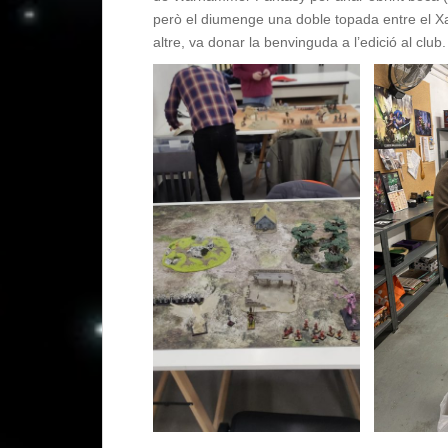
però el diumenge una doble topada entre el Xav
altre, va donar la benvinguda a l’edició al club.