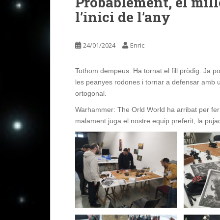
Probablement, el mill
l’inici de l’any
24/01/2024
Enric
Tothom dempeus. Ha tornat el fill pròdig. Ja 
les peanyes rodones i tornar a defensar amb u
ortogonal.
Warhammer: The Orld World ha arribat per fer l
malament juga el nostre equip preferit, la puj