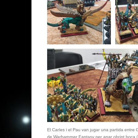
El Carles i el Pau van jugar una partida entre
de Warhammer Fantasy per anar obrint boca (la