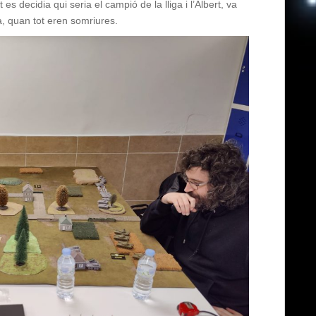
 decidia qui seria el campió de la lliga i l’Albert, va
a, quan tot eren somriures.