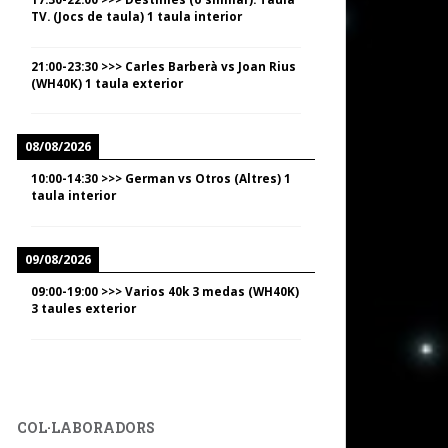
TV. (Jocs de taula) 1 taula interior
21:00
-
23:30
>>>
Carles Barberà vs Joan Rius
(WH40K) 1 taula exterior
08/08/2026
10:00
-
14:30
>>>
German vs Otros (Altres) 1
taula interior
09/08/2026
09:00
-
19:00
>>>
Varios 40k 3 medas (WH40K)
3 taules exterior
COL·LABORADORS