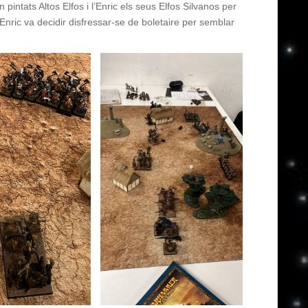
pintats Altos Elfos i l’Enric els seus Elfos Silvanos per
’Enric va decidir disfressar-se de boletaire per semblar