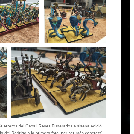
 Guerreros del Caos i Reyes Funerarios a sisena edició
 del Rodrigo a la primera foto, per ser més concrets),