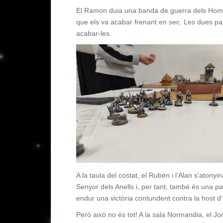
El Ramon duia una banda de guerra dels Hombr
que els va acabar frenant en sec. Les dues pa
acabar-les.
A la taula del costat, el Rubén i l’Alan s’aton
Senyor dels Anells i, per tant, també és una p
endur una victòria contundent contra la host
Però això no és tot! A la sala Normandia, el Jor