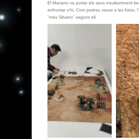
El Mariano va portar els seus insultantment ben 
enfrontar-s’hi. Com podreu veure a les fotos, l
“més Silvano” segons ell.