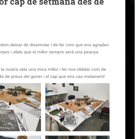
or cap de setmana des de
podem deixar de dissimular i de fer com que ens agraden
rpes i ullals que el millor sempre serà una peanya
a nostra vida una mica millor i fer-nos oblidar com de
ada de preus del gener i el cap que ens cau malament!