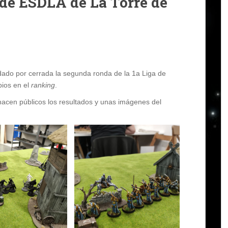
a de ESDLA de La Torre de
dado por cerrada la segunda ronda de la 1a Liga de
bios en el
ranking
.
hacen públicos los resultados y unas imágenes del