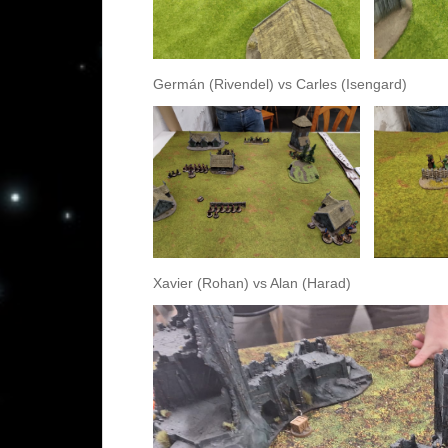
Germán (Rivendel) vs Carles (Isengard)
Xavier (Rohan) vs Alan (Harad)