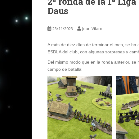
2ª ronda de la 1ª Lig
Daus
23/11/2023
Joan Vilaro
A más de diez días de terminar el mes, se ha 
ESDLA del club, con algunas sorpresas y cam
Del mismo modo que en la ronda anterior, se 
campo de batalla: