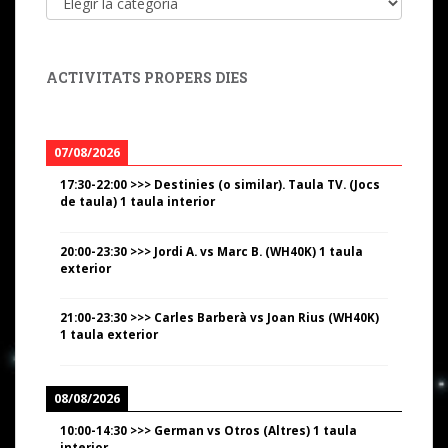
ACTIVITATS PROPERS DIES
07/08/2026
17:30
-
22:00
>>>
Destinies (o similar). Taula TV. (Jocs
de taula) 1 taula interior
20:00
-
23:30
>>>
Jordi A. vs Marc B. (WH40K) 1 taula
exterior
21:00
-
23:30
>>>
Carles Barberà vs Joan Rius (WH40K)
1 taula exterior
08/08/2026
10:00
-
14:30
>>>
German vs Otros (Altres) 1 taula
interior