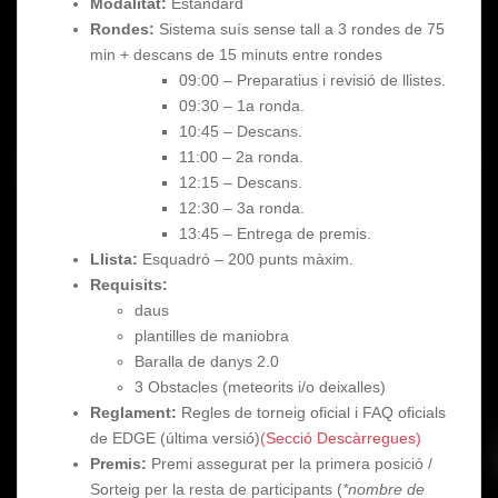
Modalitat:
Estàndard
Rondes:
Sistema suís sense tall a 3 rondes de 75
min + descans de 15 minuts entre rondes
09:00 – Preparatius i revisió de llistes.
09:30 – 1a ronda.
10:45 – Descans.
11:00 – 2a ronda.
12:15 – Descans.
12:30 – 3a ronda.
13:45 – Entrega de premis.
Llista:
Esquadró – 200 punts màxim.
Requisits:
daus
plantilles de maniobra
Baralla de danys 2.0
3 Obstacles (meteorits i/o deixalles)
Reglament:
Regles de torneig oficial i FAQ oficials
de EDGE (última versió)
(Secció Descàrregues)
Premis:
Premi assegurat per la primera posició /
Sorteig per la resta de participants (
*nombre de