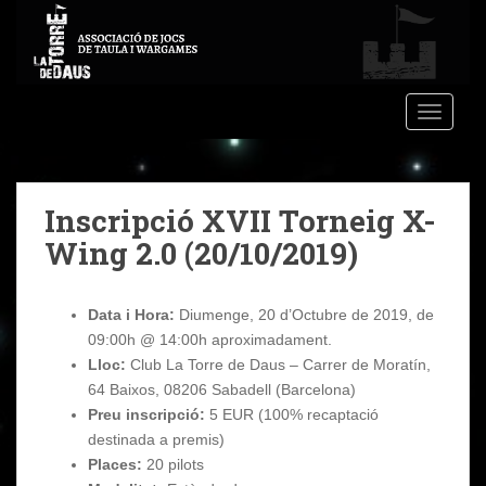
S
k
i
p
t
TOGGLE
o
m
a
Inscripció XVII Torneig X-
i
n
Wing 2.0 (20/10/2019)
c
o
n
Data i Hora:
Diumenge, 20 d’Octubre de 2019, de
t
09:00h @ 14:00h aproximadament.
e
Lloc:
Club La Torre de Daus – Carrer de Moratín,
n
64 Baixos, 08206 Sabadell (Barcelona)
t
Preu inscripció:
5 EUR (100% recaptació
destinada a premis)
Places:
20 pilots