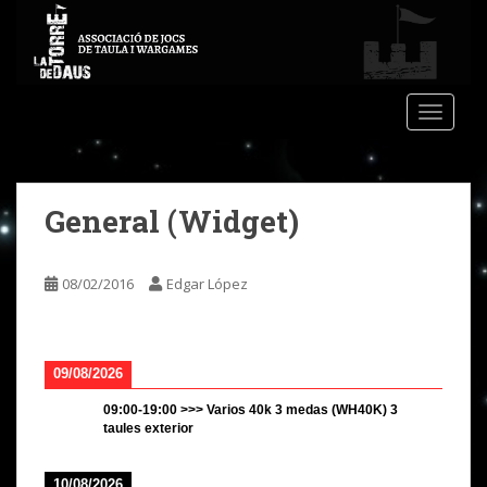
S
k
i
p
t
TOGGLE
o
m
a
General (Widget)
i
n
c
08/02/2016
Edgar López
o
n
t
e
09/08/2026
n
t
09:00
-
19:00
>>>
Varios 40k 3 medas (WH40K) 3
taules exterior
10/08/2026