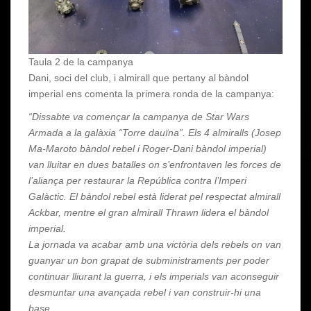
Taula 2 de la campanya
Dani, soci del club, i almirall que pertany al bàndol
imperial ens comenta la primera ronda de la campanya:
“Dissabte va començar la campanya de Star Wars
Armada a la galàxia “Torre dauïna”. Els 4 almiralls (Josep
Ma-Maroto bàndol rebel i Roger-Dani bàndol imperial)
van lluitar en dues batalles on s’enfrontaven les forces de
l’aliança per restaurar la República contra l’Imperi
Galàctic. El bàndol rebel està liderat pel respectat almirall
Ackbar, mentre el gran almirall Thrawn lidera el bàndol
imperial.
La jornada va acabar amb una victòria dels rebels on van
guanyar un bon grapat de subministraments per poder
continuar lliurant la guerra, i els imperials van aconseguir
desmuntar una avançada rebel i van construir-hi una
base.