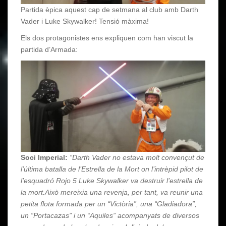
Partida èpica aquest cap de setmana al club amb Darth
Vader i Luke Skywalker! Tensió màxima!
Els dos protagonistes ens expliquen com han viscut la
partida d’Armada:
Soci Imperial:
“Darth Vader no estava molt convençut de
l’última batalla de l’Estrella de la Mort on l’intrèpid pilot de
l’esquadró Rojo 5 Luke Skywalker va destruir l’estrella de
la mort.Això mereixia una revenja, per tant, va reunir una
petita flota formada per un “Victòria”, una “Gladiadora”,
un “Portacazas” i un “Aquiles” acompanyats de diversos