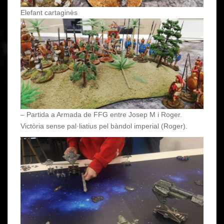
Elefant cartaginès
– Partida a Armada de FFG entre Josep M i Roger.
Victòria sense pal·liatius pel bàndol imperial (Roger).