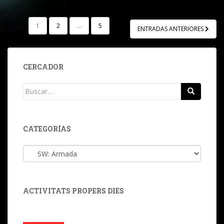
NAVEGACIÓN
1
2
…
5
ENTRADAS ANTERIORES
DE
ENTRADAS
CERCADOR
Buscar:
CATEGORÍAS
Categorías
ACTIVITATS PROPERS DIES