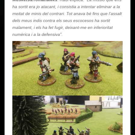
ha sortit era jo atacant, i consistia a intentar eliminar a la
meitat de minis del contrari. Tot anava bé fins que l’assalt
dels meus indis contra els seus escocesos ha sortit
malament, i els ha fet fugir, deixant-me en inferioritat
numèrica i a la defensiva”.