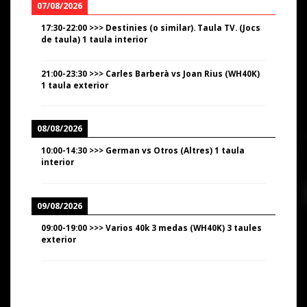
07/08/2026
17:30
-
22:00
>>>
Destinies (o similar). Taula TV. (Jocs
de taula) 1 taula interior
21:00
-
23:30
>>>
Carles Barberà vs Joan Rius (WH40K)
1 taula exterior
08/08/2026
10:00
-
14:30
>>>
German vs Otros (Altres) 1 taula
interior
09/08/2026
09:00
-
19:00
>>>
Varios 40k 3 medas (WH40K) 3 taules
exterior