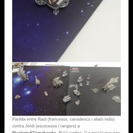
Partida entre Raül (francesos, canadencs i aliats indis)
contra Jordi (escocesos i rangers) a
Muskets&Tomahawks
. Raül explica:
“La missió que ens