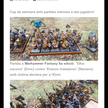
Cap de setmana amb partides intenses a dos jugadors!
Partida a
Warhammer Fantasy 6a edició
. “Elfos
oscuros” (Enric) contra “Enanos matadores” (Mariano)
amb victòria decisiva per a l’Enric.