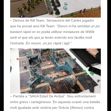
– Demos de Kill Team. Sensacions del Carles jugador
que ha provat avui Kill Team:
“Doncs m’ha semblat un joc
bastant ràpid on es podia utilitzar miniatures de W40k
amb el que els que ja tenim exèrcits ens facilita molt
l’entrada. En resum, un joc ràpid i àgil.”
– Partida a “SAGA Edad De Aníbal”. Nou enfrontament
entre grecs i cartaginesos. En aquesta ocasió una batalla
molt igualada amb victòria per Grècia (Alonso) contra