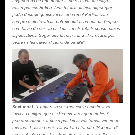
esquadrons de bombarders i amb l’ajuda del caça-
recompenses Bobba. Amb tot això estava segur que
podia destruir qualsevol escòria rebel.Partida com
sempre molt divertida, entretinguda i amena on l’imperi
com havia de ser, va esclafar tot els rebels sense baixes
significatives. Segur que hi haurà una altra ocasió per
veure’ns les cares al camp de batalla”.
Soci rebel:
“L’Imperi va ser impecable amb la seva
tàctica i malgrat que els Rebels van aguantar les 3
primeres rondes, a poc a poc les seves forces van anar
minvant. L’acció heroica la va fer la fragata “Nebulon B”
que amb els seus atacs frontals va plantar batalla al