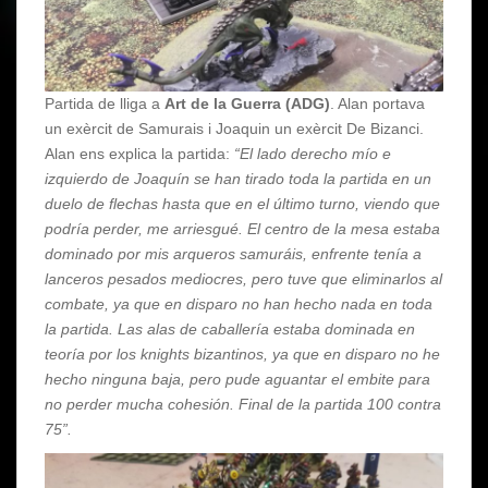
Partida de lliga a
Art de la Guerra (ADG)
. Alan portava
un exèrcit de Samurais i Joaquin un exèrcit De Bizanci.
Alan ens explica la partida:
“El lado derecho mío e
izquierdo de Joaquín se han tirado toda la partida en un
duelo de flechas hasta que en el último turno, viendo que
podría perder, me arriesgué. El centro de la mesa estaba
dominado por mis arqueros samuráis, enfrente tenía a
lanceros pesados mediocres, pero tuve que eliminarlos al
combate, ya que en disparo no han hecho nada en toda
la partida. Las alas de caballería estaba dominada en
teoría por los knights bizantinos, ya que en disparo no he
hecho ninguna baja, pero pude aguantar el embite para
no perder mucha cohesión. Final de la partida 100 contra
75”.