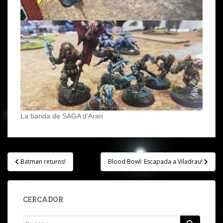
La banda de SAGA d’Aran
Navegación
Batman returns!
Blood Bowl: Escapada a Viladrau!
de
entradas
CERCADOR
Buscar: