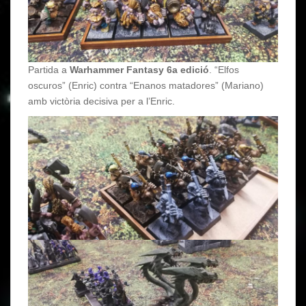
Partida a
Warhammer Fantasy 6a edició
. “Elfos
oscuros” (Enric) contra “Enanos matadores” (Mariano)
amb victòria decisiva per a l’Enric.