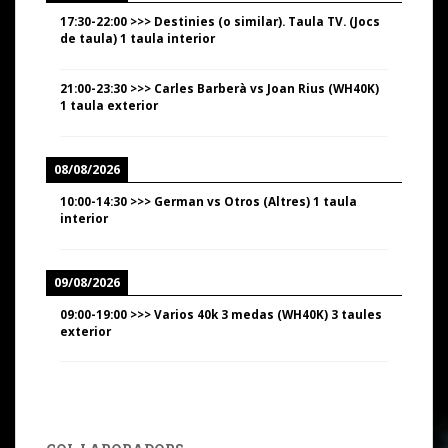
17:30
-
22:00
>>>
Destinies (o similar). Taula TV. (Jocs
de taula) 1 taula interior
21:00
-
23:30
>>>
Carles Barberà vs Joan Rius (WH40K)
1 taula exterior
08/08/2026
10:00
-
14:30
>>>
German vs Otros (Altres) 1 taula
interior
09/08/2026
09:00
-
19:00
>>>
Varios 40k 3 medas (WH40K) 3 taules
exterior