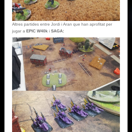
Altres partides entre Jordi i Aran que han aprofitat per
jugar a
EPIC W40k
i
SAGA: