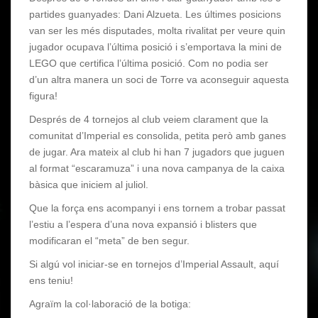
partides guanyades:
Dani
Alzueta
. Les últimes posicions
van ser les més disputades, molta rivalitat per veure quin
jugador ocupava l’última posició i s’emportava la mini de
LEGO que certifica l’última posició. Com no podia ser
d’
un altra
manera un soci de Torre va aconseguir aquesta
figura!
Després de 4 tornejos al club veiem clarament que la
comunitat d’Imperial es consolida, petita però amb ganes
de jugar. Ara mateix al club hi han 7 jugadors que juguen
al format “
escaramuza
” i una nova campanya de la caixa
bàsica que iniciem al juliol.
Que la força ens acompanyi i ens tornem a trobar passat
l’estiu a l’espera d’una nova expansió i
blisters
que
modificaran el “meta” de ben segur.
Si algú
vol iniciar-se en tornejos d’Imperial Assault, aquí
ens teniu
!
Agraïm la col·laboració de la botiga: