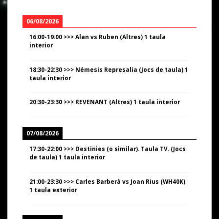
06/08/2026
16:00
-
19:00
>>>
Alan vs Ruben (Altres) 1 taula
interior
18:30
-
22:30
>>>
Némesis Represalia (Jocs de taula) 1
taula interior
20:30
-
23:30
>>>
REVENANT (Altres) 1 taula interior
07/08/2026
17:30
-
22:00
>>>
Destinies (o similar). Taula TV. (Jocs
de taula) 1 taula interior
21:00
-
23:30
>>>
Carles Barberà vs Joan Rius (WH40K)
1 taula exterior