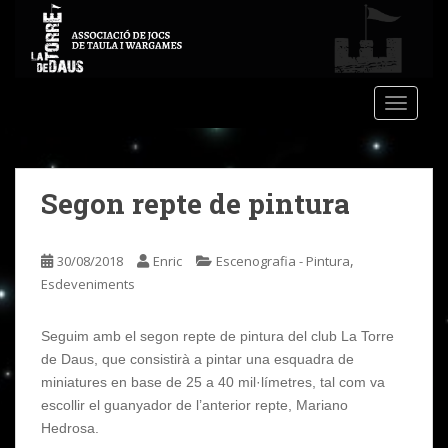
S
k
i
p
t
TOGGLE
o
m
a
Segon repte de pintura
i
n
c
,
30/08/2018
Enric
Escenografia - Pintura
o
Esdeveniments
n
t
e
Seguim amb el segon repte de pintura del club La Torre
n
de Daus, que consistirà a pintar una esquadra de
t
miniatures en base de 25 a 40 mil·límetres, tal com va
escollir el guanyador de l’anterior repte, Mariano
Hedrosa.