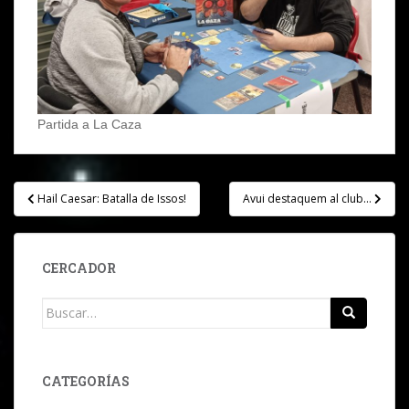
Partida a La Caza
Navegación
Hail Caesar: Batalla de Issos!
Avui destaquem al club…
de
entradas
CERCADOR
Buscar:
CATEGORÍAS