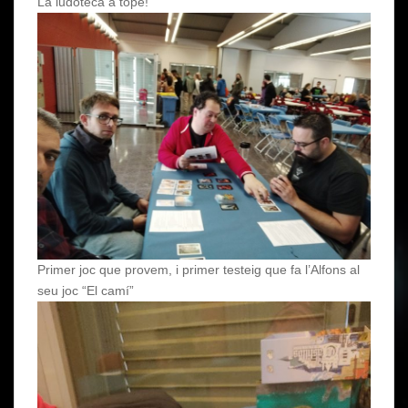
La ludoteca a tope!
Primer joc que provem, i primer testeig que fa l’Alfons al
seu joc “El camí”