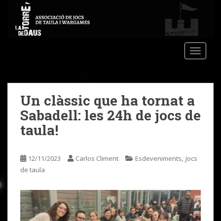
S
k
i
p
t
TOGGLE
o
m
a
Un clàssic que ha tornat a
i
n
Sabadell: les 24h de jocs de
c
taula!
o
n
t
,
12/11/2023
Carlos Climent
Esdeveniments
Jocs
e
de taula
n
t