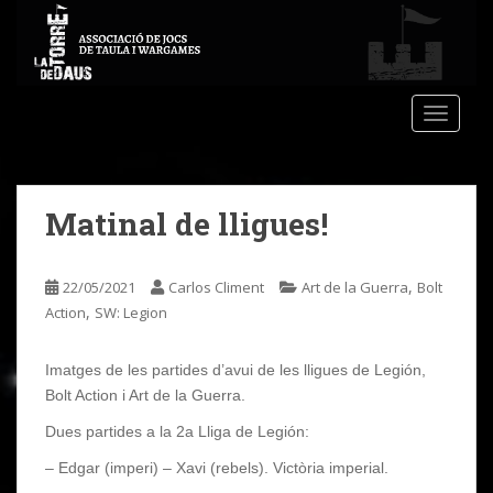
S
k
i
p
t
TOGGLE
o
m
a
Matinal de lligues!
i
n
c
,
22/05/2021
Carlos Climent
Art de la Guerra
Bolt
o
,
Action
SW: Legion
n
t
e
Imatges de les partides d’avui de les lligues de Legión,
n
Bolt Action i Art de la Guerra.
t
Dues partides a la 2a Lliga de Legión:
– Edgar (imperi) – Xavi (rebels). Victòria imperial.