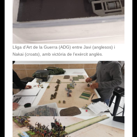
Lliga d’Art de la Guerra (ADG) entre Javi (anglesos) i
Nakai (croats), amb victòria de l’exèrcit anglès.