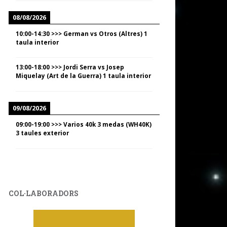
08/08/2026
10:00
-
14:30
>>>
German vs Otros (Altres) 1
taula interior
13:00
-
18:00
>>>
Jordi Serra vs Josep
Miquelay (Art de la Guerra) 1 taula interior
09/08/2026
09:00
-
19:00
>>>
Varios 40k 3 medas (WH40K)
3 taules exterior
COL·LABORADORS