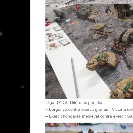
Lliga d’ADG. Diferents partides:
– Borgonyó contra exèrcit granadí. Victòria de
– Exèrcit hongarès medieval contra exèrcit Ga