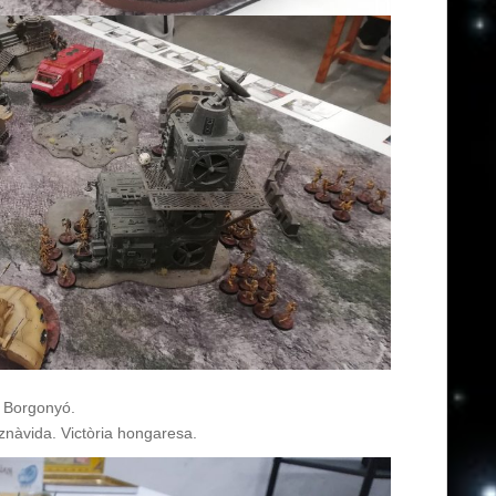
l Borgonyó.
znàvida. Victòria hongaresa.