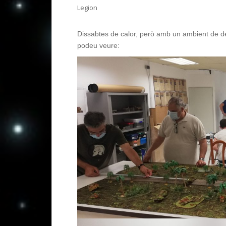
Legion
Dissabtes de calor, però amb un ambient de des
podeu veure: