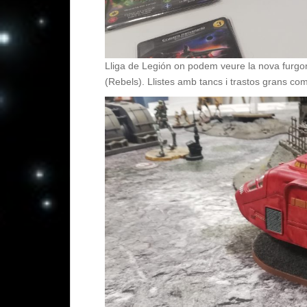
Lliga de Legión on podem veure la nova furgon
(Rebels). Llistes amb tancs i trastos grans c