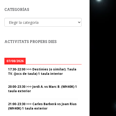
CATEGORÍAS
Categorías
ACTIVITATS PROPERS DIES
07/08/2026
17:30
-
22:00
>>>
Destinies (o similar). Taula
TV. (Jocs de taula) 1 taula interior
20:00
-
23:30
>>>
Jordi A. vs Marc B. (WH40K) 1
taula exterior
21:00
-
23:30
>>>
Carles Barberà vs Joan Rius
(WH40K) 1 taula exterior