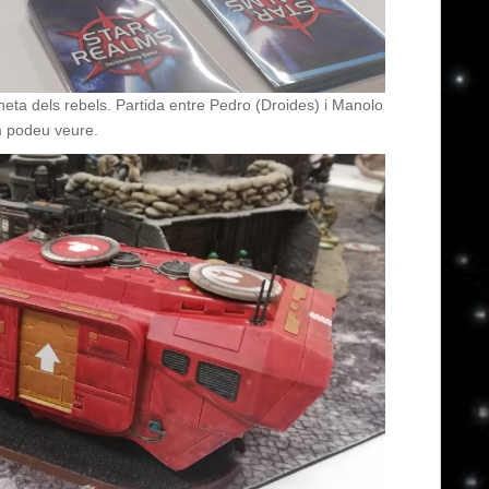
eta dels rebels. Partida entre Pedro (Droides) i Manolo
om podeu veure.