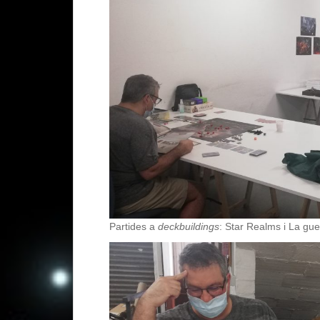
Partides a
deckbuildings
: Star Realms i La gu