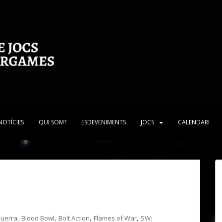
NOTÍCIES
QUI SOM?
ESDEVENIMENTS
JOCS
CALENDARI
,
,
,
,
Guerra
Blood Bowl
Bolt Action
Flames of War
SW: