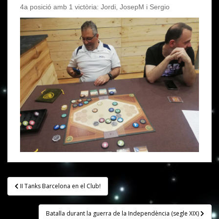
4a posició amb 1 victòria: Jordi, JosepM i Sergio
Navegación
II Tanks Barcelona en el Club!
de
entradas
Batalla durant la guerra de la Independència (segle XIX)