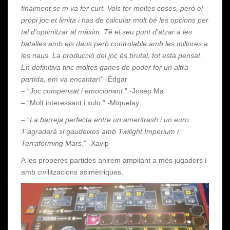
finalment se’m va fer curt. Vols fer moltes coses, però el
propi joc et limita i has de calcular molt bé les opcions per
tal d’optimitzar al màxim. Té el seu punt d’atzar a les
batalles amb els daus però controlable amb les millores a
les naus. La producció del joc és brutal, tot està pensat.
En definitiva tinc moltes ganes de poder fer un altra
partida, em va encantar!”
-Èdgar
– “
Joc compensat i emocionant
.” -Josep Ma
– “Molt interessant i xulo.” -Miquelay
– “
La barreja perfecta entre un ameritrash i un euro.
T’agradarà si gaudeixes amb Twilight Imperium i
Terraforming Mars
.” -Xavip
A les properes partides anirem ampliant a més jugadors i
amb civilitzacions asimètriques.