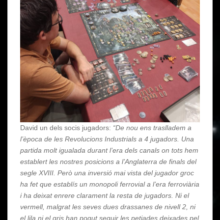
David un dels socis jugadors:
“De nou ens traslladem a
l’època de les Revolucions Industrials a 4 jugadors. Una
partida molt igualada durant l’era dels canals on tots hem
establert les nostres posicions a l’Anglaterra de finals del
segle XVIII. Però una inversió mai vista del jugador groc
ha fet que establís un monopoli ferrovial a l’era ferroviària
i ha deixat enrere clarament la resta de jugadors. Ni el
vermell, malgrat les seves dues drassanes de nivell 2, ni
el lila ni el gris han pogut seguir les petjades deixades pel