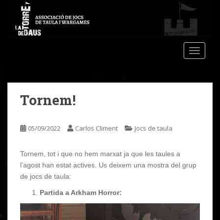
S
k
i
p
t
TOGGLE
o
m
a
Tornem!
i
n
c
05/09/2022
Carlos Climent
Jocs de taula
o
n
t
Tornem, tot i que no hem marxat ja que les taules a
e
l’agost han estat actives. Us deixem una mostra del grup
n
de jocs de taula:
t
Partida a Arkham Horror: