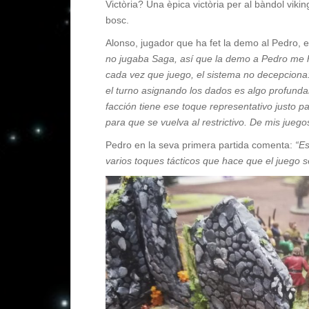
Victòria? Una èpica victòria per al bàndol vikin
bosc.
Alonso, jugador que ha fet la demo al Pedro, e
no jugaba Saga, así que la demo a Pedro me h
cada vez que juego, el sistema no decepciona:
el turno asignando los dados es algo profun
facción tiene ese toque representativo justo p
para que se vuelva al restrictivo. De mis juegos
Pedro en la seva primera partida comenta:
“Es
varios toques tácticos que hace que el juego se