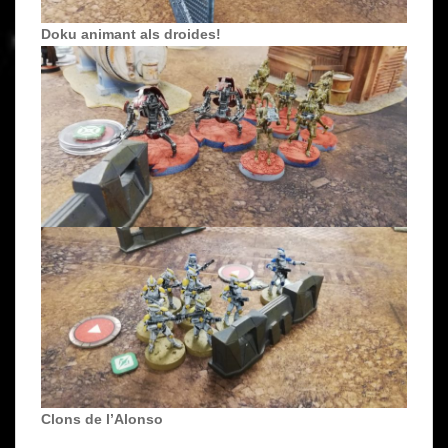
Doku animant als droides!
Clons de l’Alonso