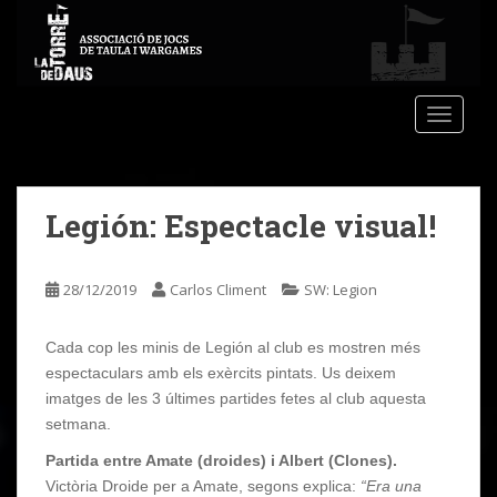
S
k
i
p
t
TOGGLE
o
m
a
Legión: Espectacle visual!
i
n
c
28/12/2019
Carlos Climent
SW: Legion
o
n
t
Cada cop les minis de Legión al club es mostren més
e
espectaculars amb els exèrcits pintats. Us deixem
n
imatges de les 3 últimes partides fetes al club aquesta
t
setmana.
Partida entre Amate (droides) i Albert (Clones).
Victòria Droide per a Amate, segons explica:
“Era una