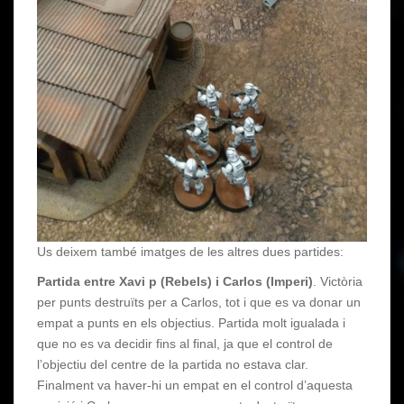
Us deixem també imatges de les altres dues partides:
Partida entre Xavi p (Rebels) i Carlos (Imperi)
. Victòria
per punts destruïts per a Carlos, tot i que es va donar un
empat a punts en els objectius. Partida molt igualada i
que no es va decidir fins al final, ja que el control de
l’objectiu del centre de la partida no estava clar.
Finalment va haver-hi un empat en el control d’aquesta