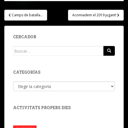
Navegación
Camps de batalla…
Acomiadem el 2019 jugant!
de
entradas
CERCADOR
Buscar:
CATEGORÍAS
Categorías
ACTIVITATS PROPERS DIES