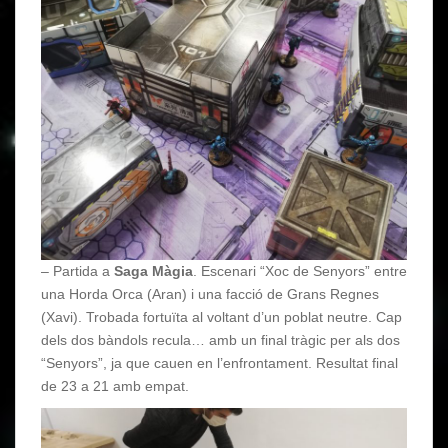
– Partida a
Saga Màgia
. Escenari “Xoc de Senyors” entre
una Horda Orca (Aran) i una facció de Grans Regnes
(Xavi). Trobada fortuïta al voltant d’un poblat neutre. Cap
dels dos bàndols recula… amb un final tràgic per als dos
“Senyors”, ja que cauen en l’enfrontament. Resultat final
de 23 a 21 amb empat.