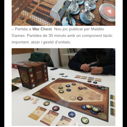
– Partida a
War Chest
. Nou joc publicat per Maldito
Games. Partides de 30 minuts amb un component tàctic
important, atzar i gestió d’unitats.