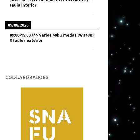
taula interior
09/08/2026
09:00
-
19:00
>>>
Varios 40k 3 medas (WH40K)
3 taules exterior
COL·LABORADORS