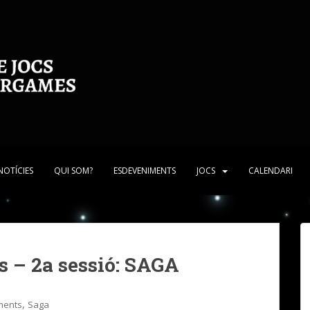
NOTÍCIES
QUI SOM?
ESDEVENIMENTS
JOCS
CALENDARI
 – 2a sessió: SAGA
,
ments
Saga