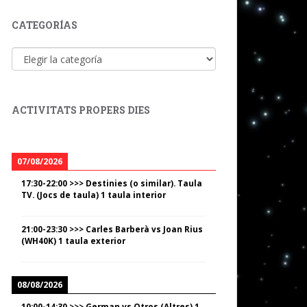
CATEGORÍAS
Categorías
ACTIVITATS PROPERS DIES
07/08/2026
17:30
-
22:00
>>>
Destinies (o similar). Taula
TV. (Jocs de taula) 1 taula interior
21:00
-
23:30
>>>
Carles Barberà vs Joan Rius
(WH40K) 1 taula exterior
08/08/2026
10:00
-
14:30
>>>
German vs Otros (Altres) 1