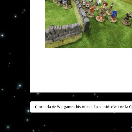
Navegación
Jornada de Wargames històrics – 1a sessió: d’Art de la 
de
entradas