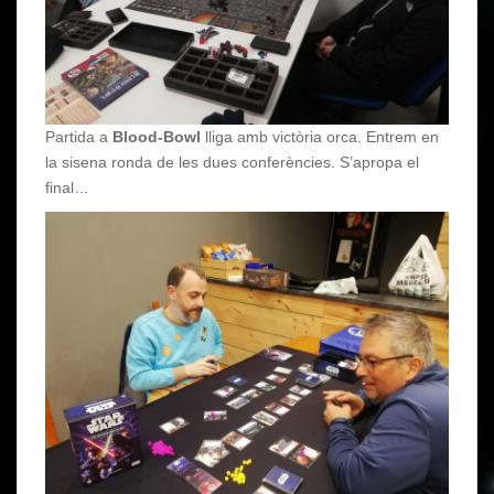
Partida a
Blood-Bowl
lliga amb victòria orca. Entrem en
la sisena ronda de les dues conferències. S’apropa el
final…