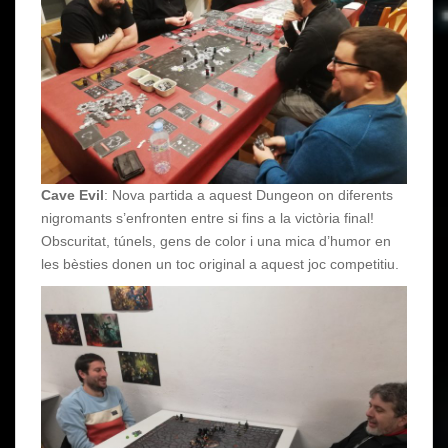
Cave Evil
: Nova partida a aquest Dungeon on diferents
nigromants s’enfronten entre si fins a la victòria final!
Obscuritat, túnels, gens de color i una mica d’humor en
les bèsties donen un toc original a aquest joc competitiu.