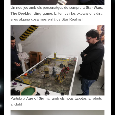
Un nou joc amb els personatges de sempre a
Star Wars:
The Deckbuilding game
. El temps i les expansions diran
si és alguna cosa més enllà de Star Realms!
Partida a
Age of Sigmar
amb els nous tapetes ja rebuts
al club!