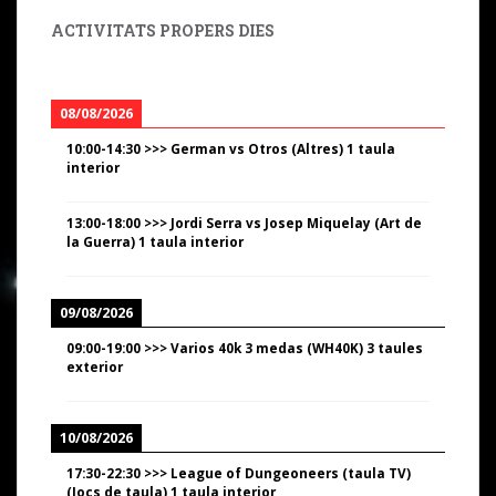
ACTIVITATS PROPERS DIES
08/08/2026
10:00
-
14:30
>>>
German vs Otros (Altres) 1 taula
interior
13:00
-
18:00
>>>
Jordi Serra vs Josep Miquelay (Art de
la Guerra) 1 taula interior
09/08/2026
09:00
-
19:00
>>>
Varios 40k 3 medas (WH40K) 3 taules
exterior
10/08/2026
17:30
-
22:30
>>>
League of Dungeoneers (taula TV)
(Jocs de taula) 1 taula interior